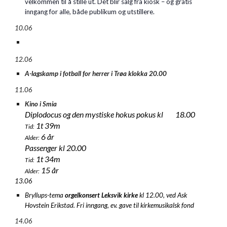
velkommen til å stille ut. Det blir salg fra kiosk – og gratis
inngang for alle, både publikum og utstillere.
10.06
12.06
A-lagskamp i fotball for herrer i Trøa klokka 20.00
11.06
Kino i Smia
Diplodocus og den mystiske hokus pokus kl 18.00
1t 39m
Tid:
6 år
Alder:
Passenger kl 20.00
1t 34m
Tid:
15 år
Alder:
13.06
Bryllups-tema
orgelkonsert Leksvik kirke
kl 12.00, ved Ask
Hovstein Erikstad. Fri inngang, ev. gave til kirkemusikalsk fond
14.06