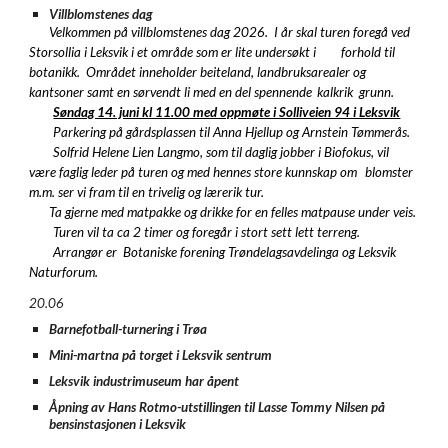
Villblomstenes dag
Velkommen på villblomstenes dag 2026. I år skal turen foregå ved
Storsollia i Leksvik i et område som er lite undersøkt i
forhold til
botanikk. Området inneholder beiteland, landbruksarealer og
kantsoner samt en sørvendt li med en del spennende
kalkrik grunn.
Søndag 14. juni kl 11.00 med oppmøte i Solliveien 94 i Leksvik
Parkering på gårdsplassen til Anna Hjellup og Arnstein Tømmerås.
Solfrid Helene Lien Langmo, som til daglig jobber i Biofokus, vil
være faglig leder på turen og med hennes store kunnskap om
blomster
m.m. ser vi fram til en trivelig og lærerik tur.
Ta gjerne med matpakke og drikke for en felles matpause under veis.
Turen vil ta ca 2 timer og foregår i stort sett lett terreng.
Arrangør er Botaniske forening Trøndelagsavdelinga og Leksvik
Naturforum.
20.06
Barnefotball-turnering i Trøa
Mini-martna på torget i Leksvik sentrum
Leksvik industrimuseum har åpent
Åpning av Hans Rotmo-utstillingen til Lasse Tommy Nilsen på
bensinstasjonen i Leksvik