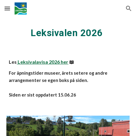
Skip to main content
Skip to navigation
Leksivalen 202
6
Les
Leksivalavisa 2026 her
📖
For åpningstider museer, årets setere og
andre
arrangementer se egen boks på siden.
Siden er sist oppdatert
15
.0
6
.26