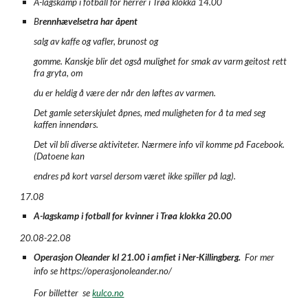
A-lagskamp i fotball for herrer i Trøa klokka
14.00
B
rennhævelsetra har åpent
salg av kaffe og vafler, brunost og
gomme. Kanskje blir det også mulighet for smak av varm geitost rett
fra gryta, om
du er heldig å være der når den løftes av varmen.
Det gamle seterskjulet åpnes, med muligheten for å ta med seg
kaffen innendørs.
Det vil bli diverse aktiviteter. Nærmere info vil komme på Facebook.
(Datoene kan
endres på kort varsel dersom været ikke spiller på lag).
17.08
A-lagskamp i fotball for kvinner i Trøa klokka
20
.00
20.08-22.08
Operasjon Oleander kl 21.00 i amfiet i Ner-Killingberg.
For mer
info se https://operasjonoleander.no/
For billetter se
kulco.no