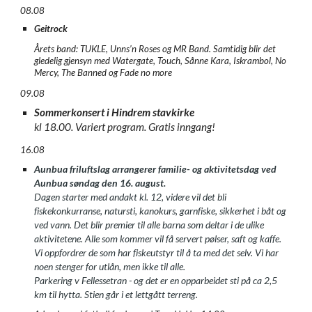
08.08
Geitrock
Årets band: TUKLE, Unns’n Roses og MR Band. Samtidig blir det
gledelig gjensyn med Watergate, Touch, Sånne Kara, Iskrambol, No
Mercy, The Banned og Fade no more
09.08
Sommerkonsert i Hindrem stavkirke
kl 18.00. Variert program. Gratis inngang!
16.08
Aunbua friluftslag arrangerer familie- og aktivitetsdag ved
Aunbua søndag den 16. august.
Dagen starter med andakt kl. 12, videre vil det bli
fiskekonkurranse, natursti, kanokurs, garnfiske, sikkerhet i båt og
ved vann. Det blir premier til alle barna som deltar i de ulike
aktivitetene. Alle som kommer vil få servert pølser, saft og kaffe.
Vi oppfordrer de som har fiskeutstyr til å ta med det selv. Vi har
noen stenger for utlån, men ikke til alle.
Parkering v Fellessetran - og det er en opparbeidet sti på ca 2,5
km til hytta. Stien går i et lettgått terreng.