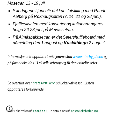
Mosetran 13 - 19 juli
Søndagene i juni blir det kunstutstilling med Randi
Aalberg på Rokhaugsetran (7, 14, 21 og 28 juni).
Fjellfestivalen med konserter og kultur arrangeres
helga 26-28 juni på Mevassetran.
På Almåsbakksetran er det Setershuffleboard med
påmelding den 1 august og
Kuskitbingo
2 august.
Informasjon blir oppdatert på hjemmesida
www.seterbygda.no
og
på facebooksida til Leksvik seterlag og til den enkelte seter.
Se oversikt over
årets utstillere
på Leksivalmessa! Listen
oppdateres fortløpende.
Følg Leksivalen på
Facebook
Kontakt oss på
post@leksivalen.no