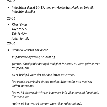
24.06
Industriens dag kl 14-17, med omvisning hos Nopla og Leksvik
Industrimekanikk
25.06
Kino i Smia
Toy Story 5
Tid: 1t 42m
Alder: for alle
28.06
B
rennhævelsetra har åpent
salg av kaffe og vafler, brunost og
gomme. Kanskje blir det også mulighet for smak av varm geitost rett
fra gryta, om
du er heldig å være der når den løftes av varmen.
Det gamle seterskjulet åpnes, med muligheten for å ta med seg
kaffen innendørs.
Det vil bli diverse aktiviteter. Nærmere info vil komme på Facebook.
(Datoene kan
endres på kort varsel dersom været ikke spiller på lag).