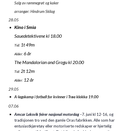
Salg av rømmegrøt og kaker
arrangør: Hindrum Skilag
28.05
Kino i Smia
Sauedetektivene kl 18.00
1t 49m
Tid:
6 år
Alder:
The Mandalorian and Grogu kl 20.00
2t 12m
Tid:
12 år
Alder:
29.05
A-lagskamp i fotball for kvinner i Trøa klokka 19.00
07.06
Amcar Leksvik feirer nasjonal motordag
–7. juni kl 12-16, og
tradisjonen tro ved den gamle Oras fabrikken. Alle som har
entusiastkjøretøy eller motoriserte redskaper er hjertelig